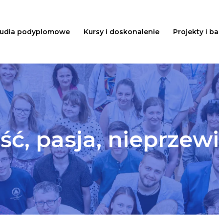
tudia podyplomowe
Kursy i doskonalenie
Projekty i b
ść, pasja, nieprzew