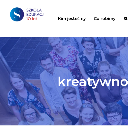
Kim jesteśmy
Co robimy
S
kreatywno