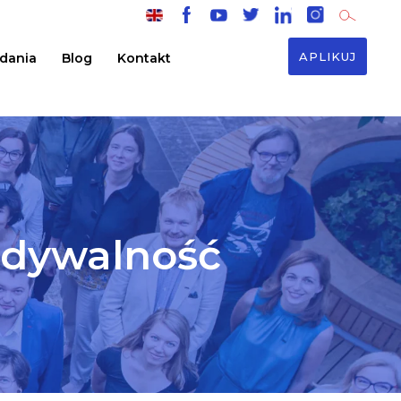
APLIKUJ
adania
Blog
Kontakt
idywalność