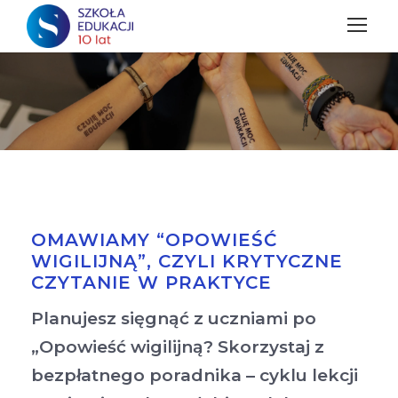
OMAWIAMY “OPOWIEŚĆ
WIGILIJNĄ”, CZYLI KRYTYCZNE
CZYTANIE W PRAKTYCE
Planujesz sięgnąć z uczniami po
„Opowieść wigilijną? Skorzystaj z
bezpłatnego poradnika – cyklu lekcji